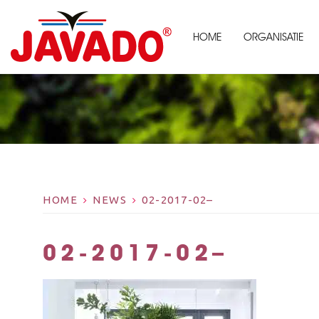
HOME
ORGANISATIE
HOME
NEWS
02-2017-02–
02-2017-02–