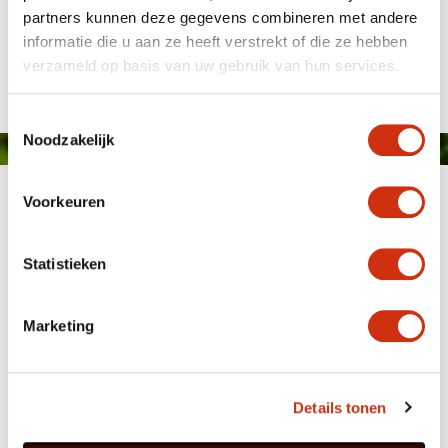
partners kunnen deze gegevens combineren met andere
informatie die u aan ze heeft verstrekt of die ze hebben
Gepubliceerd op: 19 januari 2017
verzameld op basis van uw gebruik van hun services.
Toestemmingsselectie
Noodzakelijk
Voorkeuren
Statistieken
Marketing
MEMBER OF
WBE
GROUP
Details tonen
HOME
WEBSHOP