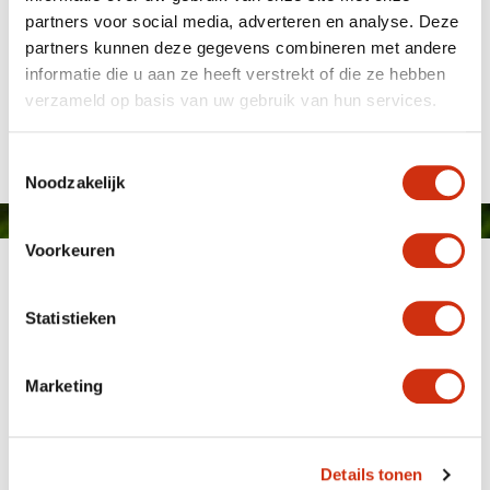
partners voor social media, adverteren en analyse. Deze
partners kunnen deze gegevens combineren met andere
Javado Botanic Autumn collectie
informatie die u aan ze heeft verstrekt of die ze hebben
verzameld op basis van uw gebruik van hun services.
Gepubliceerd op: 7 oktober 2016
Toestemmingsselectie
Noodzakelijk
Voorkeuren
Statistieken
Marketing
MEMBER OF
WBE
GROUP
Details tonen