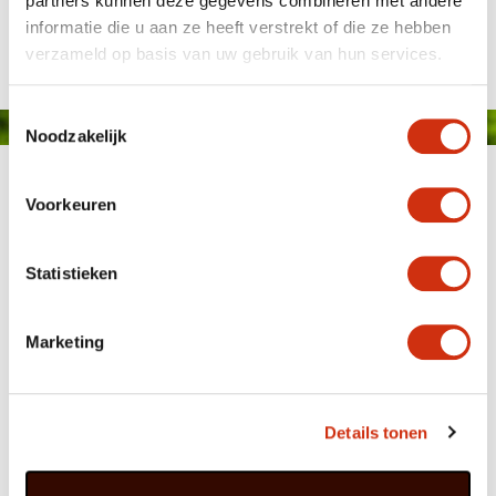
partners kunnen deze gegevens combineren met andere
Gepubliceerd op: 5 augustus 2016
informatie die u aan ze heeft verstrekt of die ze hebben
verzameld op basis van uw gebruik van hun services.
Toestemmingsselectie
Noodzakelijk
Voorkeuren
Statistieken
MEMBER OF
WBE
GROUP
Marketing
Details tonen
HOME
WEBSHOP
ORGANISATIE
NIEUWS