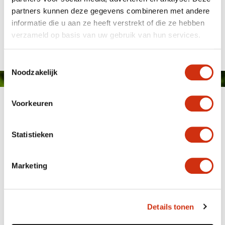
partners kunnen deze gegevens combineren met andere
informatie die u aan ze heeft verstrekt of die ze hebben
Published on: 7 March 2016
verzameld op basis van uw gebruik van hun services.
Toestemmingsselectie
Noodzakelijk
Voorkeuren
Statistieken
Marketing
MEMBER OF
WBE
GROUP
Details tonen
HOME
WEBSHOP