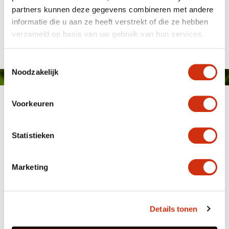
partners kunnen deze gegevens combineren met andere
informatie die u aan ze heeft verstrekt of die ze hebben
Gepubliceerd op: 30 december 2015
verzameld op basis van uw gebruik van hun services.
Toestemmingsselectie
Noodzakelijk
Voorkeuren
Statistieken
Marketing
MEMBER OF
WBE
GROUP
Details tonen
HOME
WEBSHOP