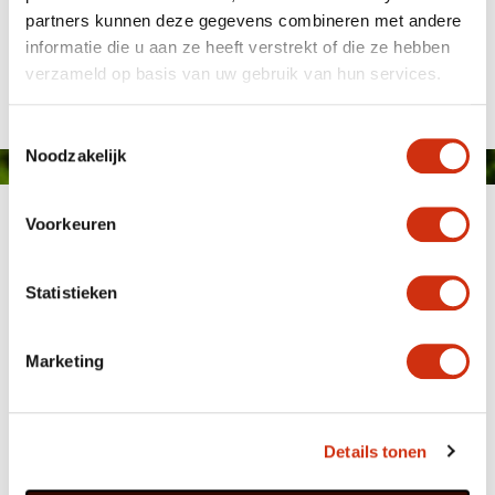
partners kunnen deze gegevens combineren met andere
informatie die u aan ze heeft verstrekt of die ze hebben
Gepubliceerd op: 1 oktober 2015
verzameld op basis van uw gebruik van hun services.
Toestemmingsselectie
Noodzakelijk
Voorkeuren
Statistieken
Marketing
MEMBER OF
WBE
GROUP
Details tonen
HOME
WEBSHOP