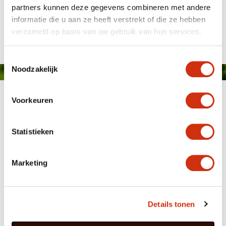
partners kunnen deze gegevens combineren met andere
informatie die u aan ze heeft verstrekt of die ze hebben
Gepubliceerd op: 4 juni 2015
verzameld op basis van uw gebruik van hun services.
Toestemmingsselectie
Noodzakelijk
Voorkeuren
Statistieken
MEMBER OF
WBE
GROUP
Marketing
Details tonen
HOME
WEBSHOP