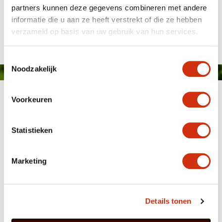
partners kunnen deze gegevens combineren met andere
informatie die u aan ze heeft verstrekt of die ze hebben
Gepubliceerd op: 4 juni 2015
verzameld op basis van uw gebruik van hun services.
Toestemmingsselectie
Noodzakelijk
Voorkeuren
Statistieken
Marketing
MEMBER OF
WBE
GROUP
Details tonen
HOME
WEBSHOP