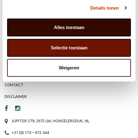
MEMBER OF
WBE
GROUP
Details tonen
Alles toestaan
HOME
WEBSHOP
Selectie toestaan
ORGANISATIE
NIEUWS
PRODUCTEN
VACATURE
Weigeren
REFERENTIES
PRIVACY STATEMENT
CONTACT
DISCLAIMER
JUPITER 279, 2675 LW, HONSELERSDIJK, NL
+31 (0) 174 – 615 444