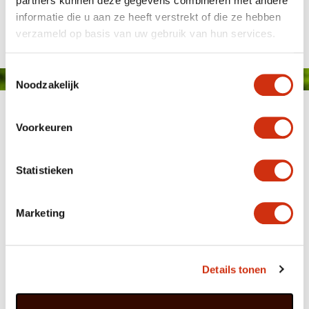
partners kunnen deze gegevens combineren met andere
informatie die u aan ze heeft verstrekt of die ze hebben
verzameld op basis van uw gebruik van hun services.
Toestemmingsselectie
Noodzakelijk
Voorkeuren
Statistieken
MEMBER OF
WBE
GROUP
Marketing
Details tonen
HOME
WEBSHOP
ORGANISATIE
NIEUWS