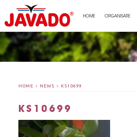
HOME
ORGANISATIE
HOME
NEWS
KS10699
KS10699