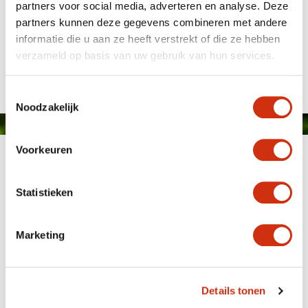
partners voor social media, adverteren en analyse. Deze
partners kunnen deze gegevens combineren met andere
informatie die u aan ze heeft verstrekt of die ze hebben
Published on: 12. 12. 2024
verzameld op basis van uw gebruik van hun services.
Toestemmingsselectie
Noodzakelijk
Voorkeuren
Statistieken
Marketing
MEMBER OF
WBE
GROUP
Details tonen