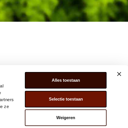
Alles toestaan
al
w
Selectie toestaan
artners
ER 279, 2675 LW, HONSELERSDIJK,
ie ze
) 174 – 615 444
Weigeren
@JAVADOPLANT.COM