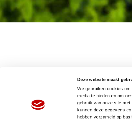
Deze website maakt gebru
We gebruiken cookies om c
media te bieden en om ons
gebruik van onze site met
HOME
W
kunnen deze gegevens comb
ORGANISATIE
N
hebben verzameld op basi
PRODUCTEN
V