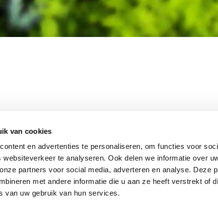
MEMBER OF
WBE
GROUP
ik van cookies
ontent en advertenties te personaliseren, om functies voor soci
 websiteverkeer te analyseren. Ook delen we informatie over u
 onze partners voor social media, adverteren en analyse. Deze p
EBSHOP
CONTACT
JUPIT
NL
ineren met andere informatie die u aan ze heeft verstrekt of d
IEUWS
DISCLAIMER
s van uw gebruik van hun services.
+31 (0
ACATURE
INFO