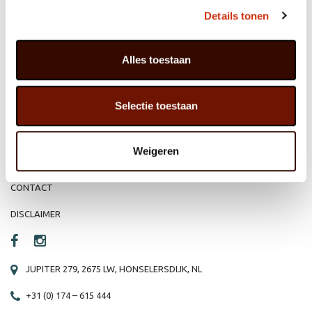
MEMBER OF
WBE
GROUP
Details tonen
Alles toestaan
HOME
WEBSHOP
Selectie toestaan
ORGANISATIE
NIEUWS
PRODUCTEN
VACATURE
Weigeren
REFERENTIES
PRIVACY STATEMENT
CONTACT
DISCLAIMER
JUPITER 279, 2675 LW, HONSELERSDIJK, NL
+31 (0) 174 – 615 444