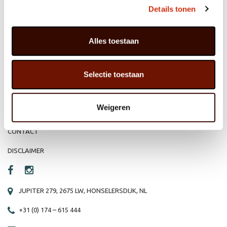
MEMBER OF
WBE
GROUP
Details tonen
Alles toestaan
HOME
WEBSHOP
Selectie toestaan
ORGANISATIE
NIEUWS
PRODUCTEN
VACATURE
Weigeren
REFERENTIES
PRIVACY STATEMENT
CONTACT
DISCLAIMER
JUPITER 279, 2675 LW, HONSELERSDIJK, NL
+31 (0) 174 – 615 444