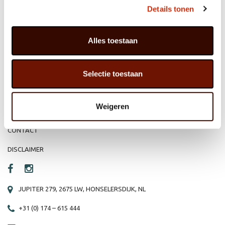
MEMBER OF
WBE
GROUP
Details tonen
Alles toestaan
HOME
WEBSHOP
Selectie toestaan
ORGANISATIE
NIEUWS
PRODUCTEN
VACATURE
Weigeren
REFERENTIES
PRIVACY STATEMENT
CONTACT
DISCLAIMER
JUPITER 279, 2675 LW, HONSELERSDIJK, NL
+31 (0) 174 – 615 444