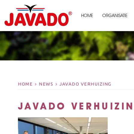
HOME
ORGANISATIE
HOME
NEWS
JAVADO VERHUIZING
JAVADO VERHUIZI