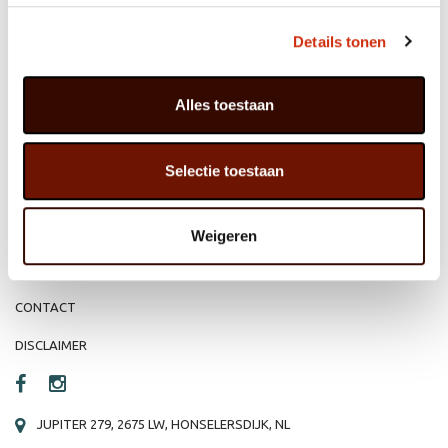
Details tonen
MEMBER OF
WBE
GROUP
Alles toestaan
HOME
WEBSHOP
Selectie toestaan
ORGANISATIE
NIEUWS
PRODUCTEN
VACATURE
Weigeren
REFERENTIES
PRIVACY STATEMENT
CONTACT
DISCLAIMER
JUPITER 279, 2675 LW, HONSELERSDIJK, NL