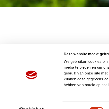
Deze website maakt gebru
We gebruiken cookies om c
media te bieden en om ons
gebruik van onze site met
HOME
W
kunnen deze gegevens comb
ORGANISATIE
N
hebben verzameld op basi
PRODUCTEN
V
REFERENTIES
P
Toestemmingsselectie