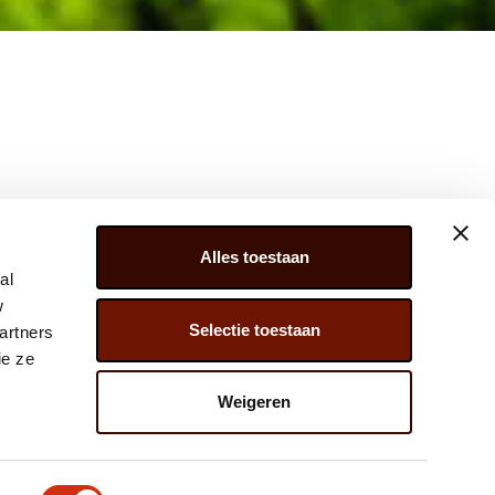
Alles toestaan
al
w
Selectie toestaan
artners
ER 279, 2675 LW, HONSELERSDIJK,
ie ze
) 174 – 615 444
Weigeren
@JAVADOPLANT.COM