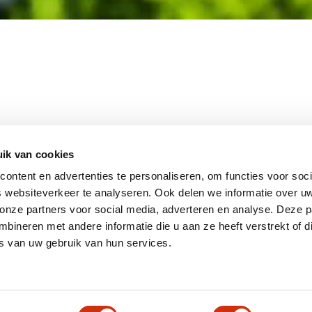
MEMBER OF
WBE
GROUP
ik van cookies
ontent en advertenties te personaliseren, om functies voor soci
 websiteverkeer te analyseren. Ook delen we informatie over u
 onze partners voor social media, adverteren en analyse. Deze p
EBSHOP
CONTACT
JUPIT
NL
ineren met andere informatie die u aan ze heeft verstrekt of d
IEUWS
DISCLAIMER
s van uw gebruik van hun services.
+31 (0
ACATURE
INFO
RIVACY STATEMENT