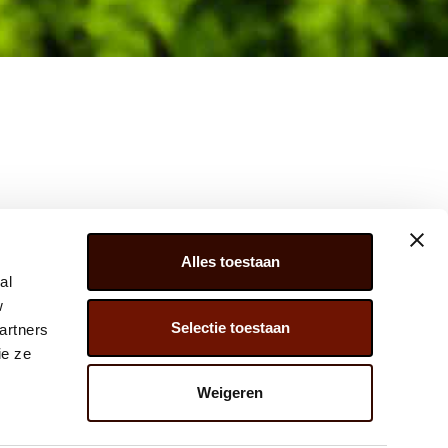
Alles toestaan
al
w
Selectie toestaan
artners
ER 279, 2675 LW, HONSELERSDIJK,
ie ze
) 174 – 615 444
Weigeren
@JAVADOPLANT.COM