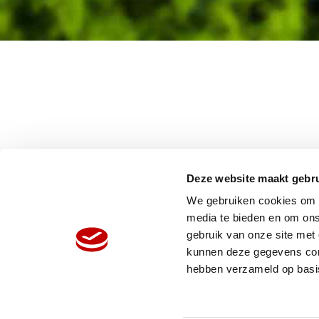
Deze website maakt gebru
We gebruiken cookies om c
media te bieden en om ons
gebruik van onze site met
HOME
W
kunnen deze gegevens comb
ORGANISATIE
N
hebben verzameld op basi
PRODUCTEN
V
REFERENTIES
P