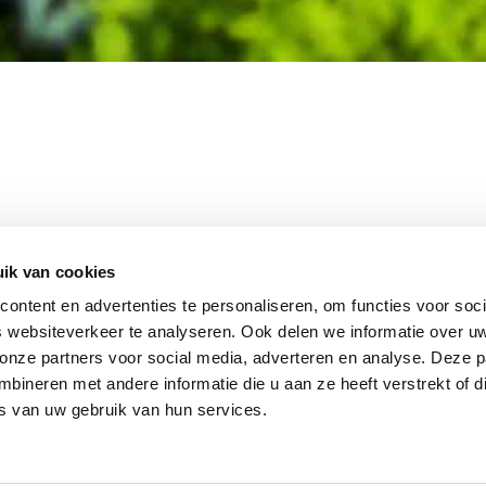
MEMBER OF
WBE
GROUP
ik van cookies
ontent en advertenties te personaliseren, om functies voor soci
 websiteverkeer te analyseren. Ook delen we informatie over u
 onze partners voor social media, adverteren en analyse. Deze p
EBSHOP
CONTACT
JUPIT
NL
ineren met andere informatie die u aan ze heeft verstrekt of d
IEUWS
DISCLAIMER
s van uw gebruik van hun services.
+31 (0
ACATURE
INFO
RIVACY STATEMENT